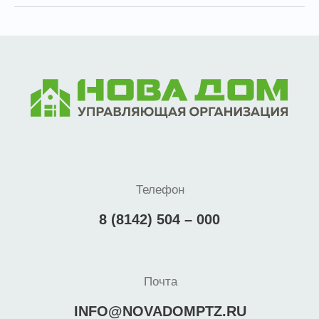
Телефон
8 (8142) 504 – 000
Почта
INFO@NOVADOMPTZ.RU
Социальные сети
Адрес
Республика Карелия, город Петрозаводск,
проспект Комсомольский, дом 29
Будни — с 9:00 до 17:00
Суббота, воскресенье — выходной