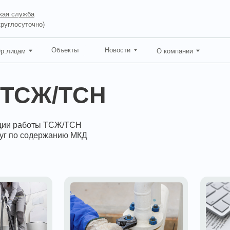
ба
точно)
Объекты
Новости
О компании
СЖ/ТСН
аботы ТСЖ/ТСН
содержанию МКД