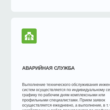
Выполнение технического обслуживания инженерных
систем осуществляется по индивидуальному сетевому
графику по рабочим дням комплексными или
профильными специалистами. Прием заявок
осуществляется ежедневно, а выполнение, в т. ч. мелк
хозяйственных работ, производится по графику
технического обслуживания. Перечень работ может
определяться на стадии подготовки Договора.
Аварийная поддержка работает 24/7.
Перечень плат