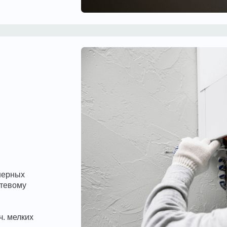
их
ных услуг для юридических лиц смотри здесь:
открыть прайс