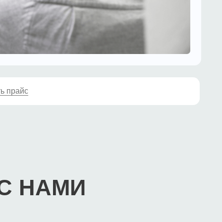
АМИ
Передача ответственности
за состояние и безопасную
эксплуатацию объектов
Поддержание необходимого
уровня технического
обслуживания объектов