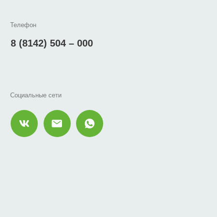
альные сети
Адрес
Республика Карел
проспект Комсом
Будни — с 9:00 д
Суббота, воскре
Аварийно-диспет