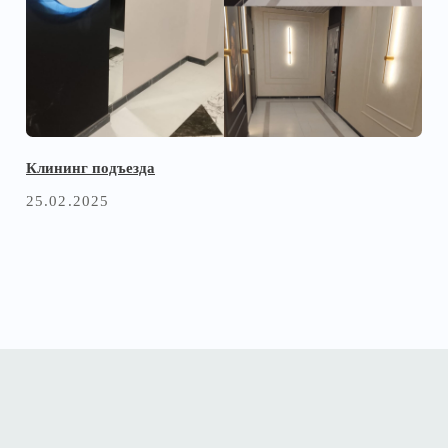
ининг подъезда
Уборка ме
.02.2025
03.03.20
фон
Почта
INFO@NO
8142) 504 – 000