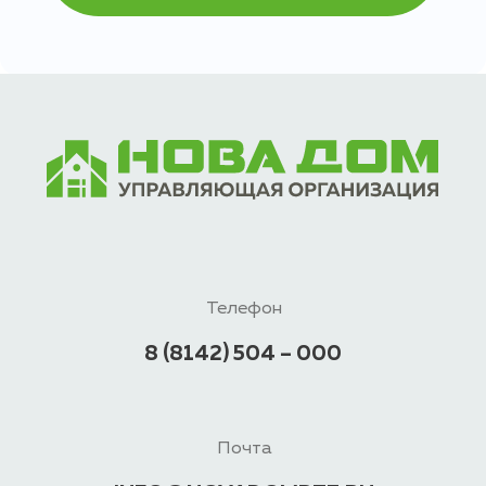
Телефон
8 (8142) 504 – 000
Почта
INFO@NOVADOMPTZ.RU
Социальные сети
Адрес
Республика Карелия, город Петрозаводск,
проспект Комсомольский, дом 29
Будни — с 9:00 до 17:00